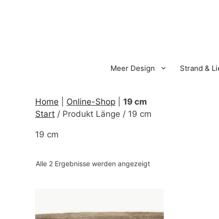
Zum
Inhalt
springen
Meer Design
Strand & L
Home
|
Online-Shop
|
19 cm
Start
/ Produkt Länge / 19 cm
19 cm
Nach
Alle 2 Ergebnisse werden angezeigt
Aktualität
sortiert