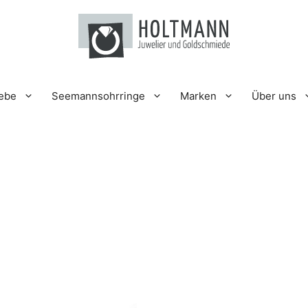
iebe
Seemannsohrringe
Marken
Über uns