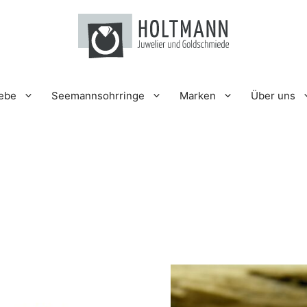
iebe
Seemannsohrringe
Marken
Über uns