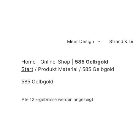
Zum
Inhalt
springen
Meer Design
Strand & L
Home
|
Online-Shop
|
585 Gelbgold
Start
/ Produkt Material / 585 Gelbgold
585 Gelbgold
Nach
Alle 12 Ergebnisse werden angezeigt
Aktualität
sortiert