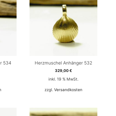
r 534
Herzmuschel Anhänger 532
329,00
€
inkl. 19 % MwSt.
n
zzgl.
Versandkosten