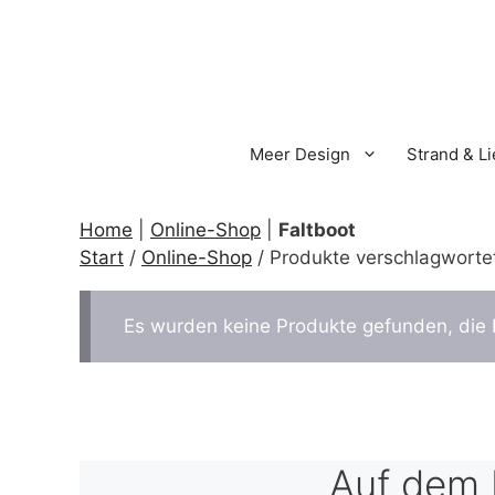
Zum
Inhalt
springen
Meer Design
Strand & L
Home
|
Online-Shop
|
Faltboot
Start
/
Online-Shop
/ Produkte verschlagwortet
Es wurden keine Produkte gefunden, die 
Auf dem 