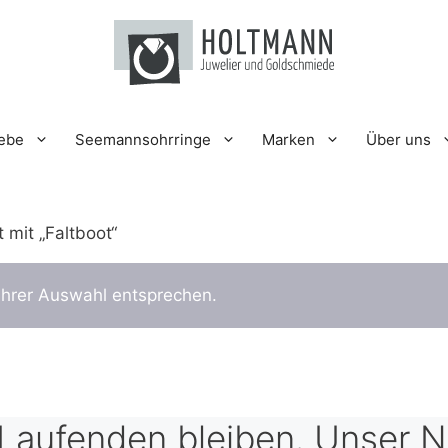
iebe
Seemannsohrringe
Marken
Über uns
 mit „Faltboot“
Ihrer Auswahl entsprechen.
Laufenden bleiben. Unser N