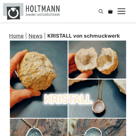
Zum
Me
Inhalt
springen
Home
|
News
|
KRISTALL von schmuckwerk